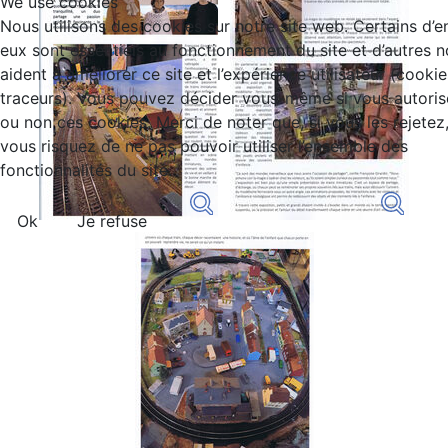
We use cookies
Nous utilisons des cookies sur notre site web. Certains d’e
eux sont essentiels au fonctionnement du site et d’autres 
aident à améliorer ce site et l’expérience utilisateur (cookie
traceurs). Vous pouvez décider vous-même si vous autoris
ou non ces cookies. Merci de noter que, si vous les rejetez
vous risquez de ne pas pouvoir utiliser l’ensemble des
fonctionnalités du site.
Ok
Je refuse