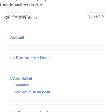
fonctionnalités du site.
Article précédent : Table d'HOtes du 24 novembre 2022
Article suivant
Précédent
Suivant
Ok
Je refuse
Accueil
La Boutique de Denis
L'Ami Rabel
L'Alambic
Dernière mise au point