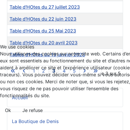
Table d'HOtes du 27 juillet 2023
Table d'HOtes du 22 juin 2023
Table d'HOtes du 25 Mai 2023
Table d'HOtes du 20 avril 2023
We use cookies
Nous utilisons des cookies sur notre site web. Certains d’e
Tables d'HOtes du 19 janvier 2023
eux sont essentiels au fonctionnement du site et d’autres 
aident à améliorer ce site et l’expérience utilisateur (cookie
1
2
3
4
5
Page 3 sur 5
traceurs). Vous pouvez décider vous-même si vous autoris
ou non ces cookies. Merci de noter que, si vous les rejetez
vous risquez de ne pas pouvoir utiliser l’ensemble des
fonctionnalités du site.
Accueil
Ok
Je refuse
La Boutique de Denis