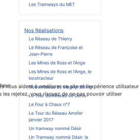
Les Tramways du MET
Nos Réalisations
Le Réseau de Thierry
Le Réseau de Françoise et
Jean-Pierre
Les Mines de Ross et l'Ange
Les Mines de Ross et l'Ange, le
locotracteur
nheur
 nous aident à améliorer ce site et l’expérience utilisateur
Notre réseau de Magny-Stiring
es rejetez, vous risquez de ne pas pouvoir utiliser
Le Tour du Réseau de Denis
Le Four à Chaux n°7
Le Tour du Réseau Amofer
janvier 2017
Un tramway nommé Désir
Un Tramway nommé Désir: la