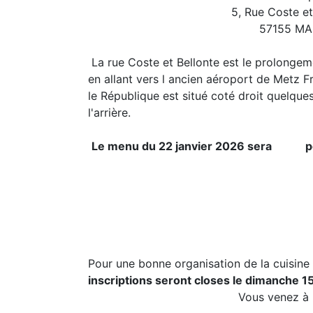
5, Rue Coste et Bel
57155 MARL
La rue Coste et Bellonte est le prolonge
en allant vers l ancien aéroport de Metz F
le République est situé coté droit quelque
l'arrière.
Le menu du 22 janvier 2026 sera p
Buffet de Hors
Plat de viande et
Buffet des d
Boissons conso
Pour une bonne organisation de la cuisine
inscriptions seront closes le dimanche 1
Vous venez à la table d'