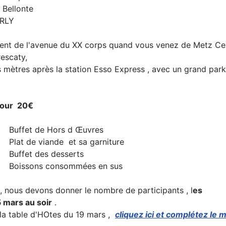
lonte
Y
ment de l'avenue du XX corps quand vous venez de Metz Ce
rescaty,
s mètres après la station Esso Express , avec un grand park
our 20€
 d Œuvres
 sa garniture
esserts
mmées en sus
 , nous devons donner le nombre de participants ,
l
es
5 mars au soir
.
HOtes du 19 mars ,
cliquez ici et complétez le m