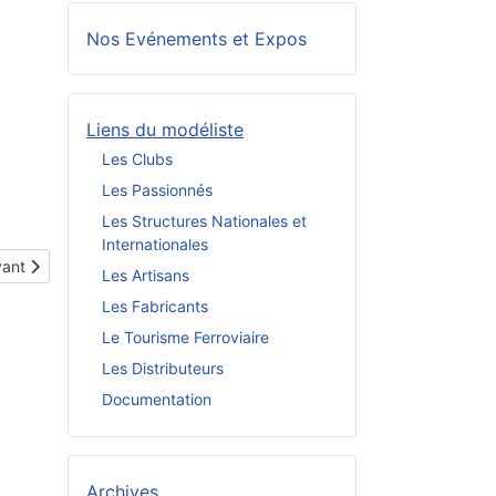
Nos Evénements et Expos
Liens du modéliste
Les Clubs
Les Passionnés
Les Structures Nationales et
Internationales
cle suivant : Tables d'HOtes du 23 janvier 2025
vant
Les Artisans
Les Fabricants
Le Tourisme Ferroviaire
Les Distributeurs
Documentation
Archives