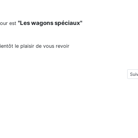
"Les wagons spéciaux"
est
 de vous revoir
026
Arti
Sui