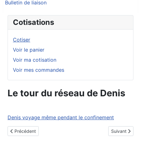
Bulletin de liaison
Cotisations
Cotiser
Voir le panier
Voir ma cotisation
Voir mes commandes
Le tour du réseau de Denis
Denis voyage même pendant le confinement
Article précédent : Le tour de réseau Amofer le 9 janvier 2019
Article suivant
Précédent
Suivant