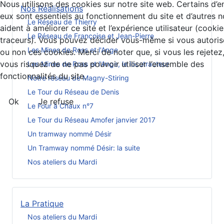
Nous utilisons des cookies sur notre site web. Certains d’e
Nos Réalisations
eux sont essentiels au fonctionnement du site et d’autres 
Le Réseau de Thierry
aident à améliorer ce site et l’expérience utilisateur (cookie
Le Réseau de Françoise et Jean-Pierre
traceurs). Vous pouvez décider vous-même si vous autoris
Les Mines de Ross et l'Ange
ou non ces cookies. Merci de noter que, si vous les rejetez
vous risquez de ne pas pouvoir utiliser l’ensemble des
Les Mines de Ross et l'Ange, le locotracteur
fonctionnalités du site.
Notre réseau de Magny-Stiring
Le Tour du Réseau de Denis
Ok
Je refuse
Le Four à Chaux n°7
Le Tour du Réseau Amofer janvier 2017
Un tramway nommé Désir
Un Tramway nommé Désir: la suite
Nos ateliers du Mardi
La Pratique
Nos ateliers du Mardi