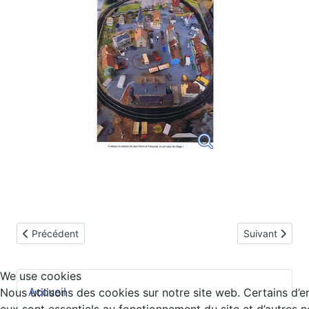
Article précédent : Le Réseau de Thierry
Article suivan
Précédent
Suivant
We use cookies
Accueil
Nous utilisons des cookies sur notre site web. Certains d’e