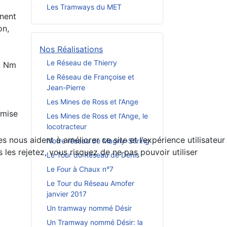
Les Tramways du MET
inent
on,
Nos Réalisations
Le Réseau de Thierry
, Nm
Le Réseau de Françoise et
Jean-Pierre
Les Mines de Ross et l'Ange
 mise
Les Mines de Ross et l'Ange, le
locotracteur
 nous aident à améliorer ce site et l’expérience utilisateur
Notre réseau de Magny-Stiring
es rejetez, vous risquez de ne pas pouvoir utiliser
Le Tour du Réseau de Denis
Le Four à Chaux n°7
Le Tour du Réseau Amofer
janvier 2017
Un tramway nommé Désir
Un Tramway nommé Désir: la