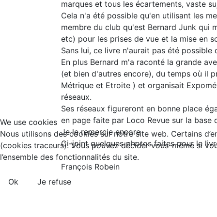
marques et tous les écartements, vaste su
Cela n'a été possible qu'en utilisant les 
membre du club qu'est Bernard Junk qui m
etc) pour les prises de vue et la mise en 
Sans lui, ce livre n'aurait pas été possibl
En plus Bernard m'a raconté la grande av
(et bien d'autres encore), du temps où il
Métrique et Etroite ) et organisait Expomé
réseaux.
Ses réseaux figureront en bonne place égal
en page faite par Loco Revue sur la base d
We use cookies
Je le remercie encore
Nous utilisons des cookies sur notre site web. Certains d’en
Ci-joint quelques photos faites pour le l
(cookies traceurs). Vous pouvez décider vous-même si vous 
l’ensemble des fonctionnalités du site.
François Robein
Ok
Je refuse