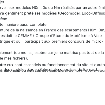
jet.
merveilleux modèles H0m, 0e ou Nm réalisés par un autre ém
'a gentiment prêté ses modèles (Gecomodel, Loco-Diffusi
scène.
e de manière aussi complète.
enture de la naissance en France des écartements H0m, 0m
 présidait le GEMME ( Groupe d'Etude du Modélisme à Voie
trique et où il participait aux premiers concours de micro-
ement (du moins j'espère car je ne maitrise pas tout de la
e mes fichiers).
tre eux sont essentiels au fonctionnement du site et d’autres
ivre, des modèles Egger-Bahn et des modèles de Bernard.
autorisez ou non ces cookies. Merci de noter que, si vous l