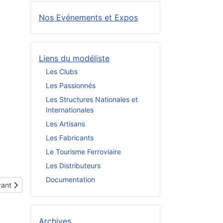
Nos Evénements et Expos
Liens du modéliste
Les Clubs
Les Passionnés
Les Structures Nationales et
Internationales
Les Artisans
Les Fabricants
Le Tourisme Ferroviaire
Les Distributeurs
Documentation
cle suivant : L'AMOFER à Maizières les Metz
vant
Archives