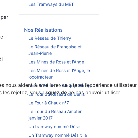
Les Tramways du MET
 par
Nos Réalisations
le
Le Réseau de Thierry
Le Réseau de Françoise et
Jean-Pierre
di
Les Mines de Ross et l'Ange
Les Mines de Ross et l'Ange, le
locotracteur
 nous aident à améliorer ce site et l’expérience utilisateur
Notre réseau de Magny-Stiring
es rejetez, vous risquez de ne pas pouvoir utiliser
Le Tour du Réseau de Denis
Le Four à Chaux n°7
Le Tour du Réseau Amofer
janvier 2017
Un tramway nommé Désir
Un Tramway nommé Désir: la