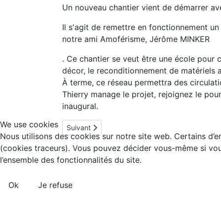
Un nouveau chantier vient de démarrer avec
Il s'agit de remettre en fonctionnement u
notre ami Amoférisme, Jérôme MINKER
. Ce chantier se veut être une école pour ce
décor, le reconditionnement de matériels an
À terme, ce réseau permettra des circula
Thierry manage le projet, rejoignez le po
inaugural.
We use cookies
Article suivant : On ressort la Mine de Stiring
Suivant
Nous utilisons des cookies sur notre site web. Certains d’en
(cookies traceurs). Vous pouvez décider vous-même si vous 
l’ensemble des fonctionnalités du site.
Ok
Je refuse